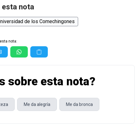
 esta nota
niversidad de los Comechingones
esta nota:
s sobre esta nota?
steza
Me da alegría
Me da bronca