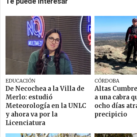
Te puede interesar
EDUCACIÓN
CÓRDOBA
De Necochea a la Villa de
Altas Cumbre
Merlo: estudió
a una cabra q
Meteorología en la UNLC
ocho días atr
y ahora va por la
precipicio
Licenciatura