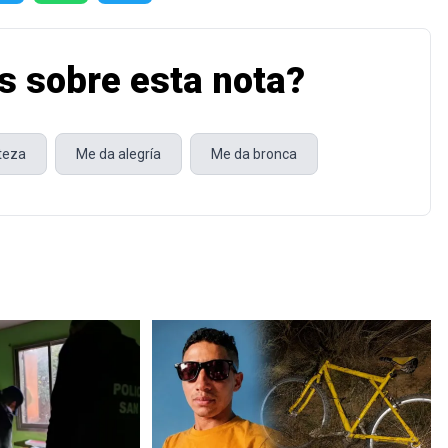
s sobre esta nota?
steza
Me da alegría
Me da bronca