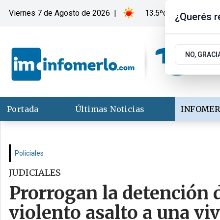
Viernes 7
de
Agosto
de 2026
|
13.5ºc | Merlo, San Lu
¿Querés re
NO, GRACI
Portada
Últimas Noticias
INFOMER
Policiales
JUDICIALES
Prorrogan la detención 
violento asalto a una vi