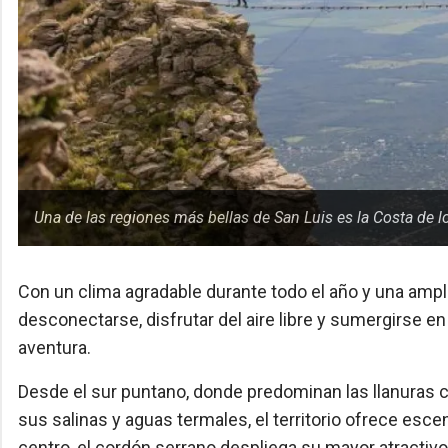
Una de las regiones más bellas de San Luis es la Costa de 
Con un clima agradable durante todo el año y una amplia
desconectarse, disfrutar del aire libre y sumergirse e
aventura.
Desde el sur puntano, donde predominan las llanuras co
sus salinas y aguas termales, el territorio ofrece esc
centro, el cordón serrano despliega su mayor atractiv