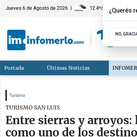
Jueves 6
de
Agosto
de 2026
|
12.4ºc | Merlo, San Lu
¿Querés re
NO, GRACI
Portada
Últimas Noticias
INFOMER
Turismo
TURISMO SAN LUIS
Entre sierras y arroyos: 
como uno de los destinos