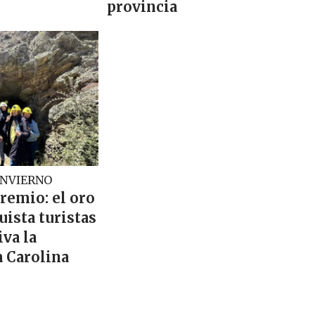
provincia
INVIERNO
premio: el oro
ista turistas
va la
a Carolina