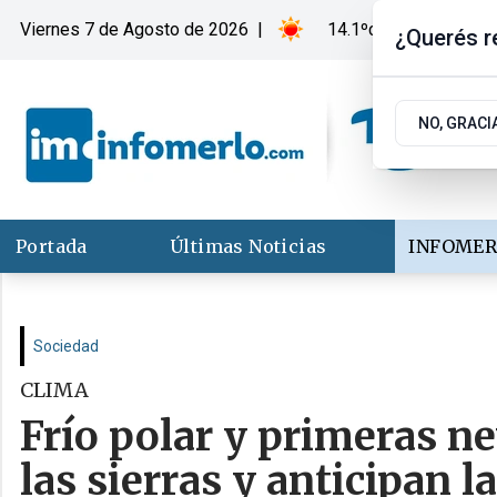
Viernes 7
de
Agosto
de 2026
|
14.1ºc | Merlo, San Lu
¿Querés re
NO, GRACI
Portada
Últimas Noticias
INFOMER
Sociedad
CLIMA
Frío polar y primeras ne
las sierras y anticipan 