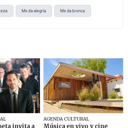
steza
Me da alegría
Me da bronca
AL
AGENDA CULTURAL
oeta invita a
Música en vivo y cine