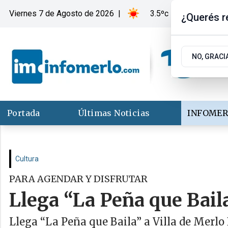
Viernes 7
de
Agosto
de 2026
|
3.5ºc | Merlo, San Lui
¿Querés re
NO, GRACI
Portada
Últimas Noticias
INFOMER
Cultura
PARA AGENDAR Y DISFRUTAR
Llega “La Peña que Baila
Llega “La Peña que Baila” a Villa de Merlo