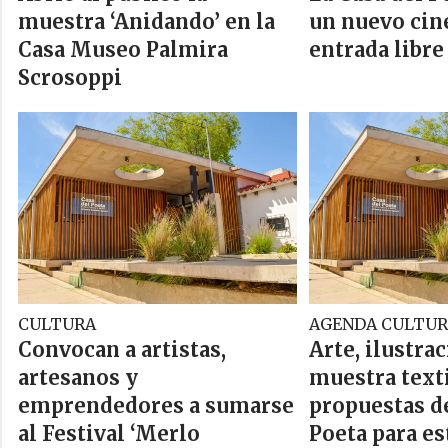
muestra ‘Anidando’ en la
un nuevo cin
Casa Museo Palmira
entrada libre
Scrosoppi
CULTURA
AGENDA CULTUR
Convocan a artistas,
Arte, ilustra
artesanos y
muestra texti
emprendedores a sumarse
propuestas de
al Festival ‘Merlo
Poeta para es