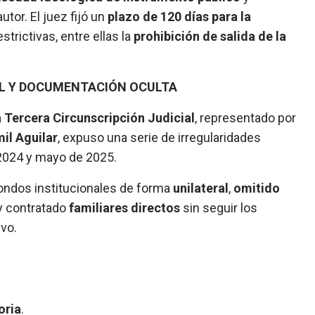
utor. El juez fijó un
plazo de 120 días para la
trictivas, entre ellas la
prohibición de salida de la
AL Y DOCUMENTACIÓN OCULTA
a Tercera Circunscripción Judicial
, representado por
il Aguilar
, expuso una serie de irregularidades
2024 y mayo de 2025.
fondos institucionales de forma
unilateral
,
omitido
 y contratado
familiares directos
sin seguir los
vo.
oria
.