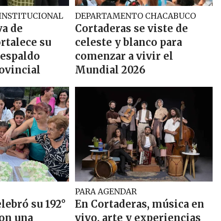
INSTITUCIONAL
DEPARTAMENTO CHACABUCO
va de
Cortaderas se viste de
rtalece su
celeste y blanco para
respaldo
comenzar a vivir el
ovincial
Mundial 2026
PARA AGENDAR
lebró su 192°
En Cortaderas, música en
con una
vivo, arte y experiencias