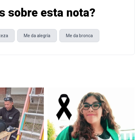
s sobre esta nota?
steza
Me da alegría
Me da bronca