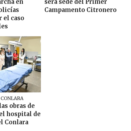
rcha en
será sede del Primer
olicías
Campamento Citronero
 el caso
les
L CONLARA
las obras de
el hospital de
el Conlara