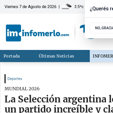
Viernes 7
de
Agosto
de 2026
|
3.5ºc | Merlo, San Lui
¿Querés re
NO, GRACI
Portada
Últimas Noticias
INFOMER
Deportes
MUNDIAL 2026
La Selección argentina l
un partido increíble y cl