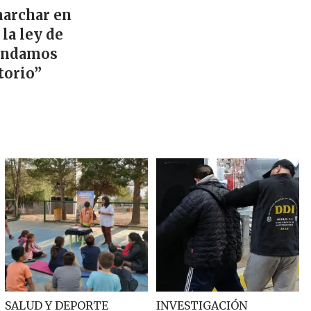
archar en
la ley de
fendamos
torio”
SALUD Y DEPORTE
INVESTIGACIÓN