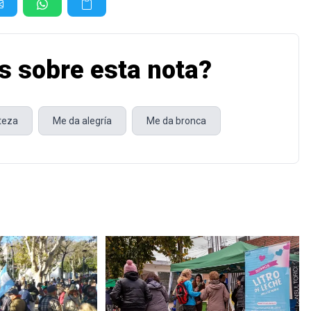
s sobre esta nota?
steza
Me da alegría
Me da bronca