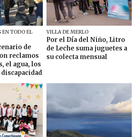
 EN TODO EL
VILLA DE MERLO
Por el Día del Niño, Litro
cenario de
de Leche suma juguetes a
on reclamos
su colecta mensual
s, el agua, los
a discapacidad