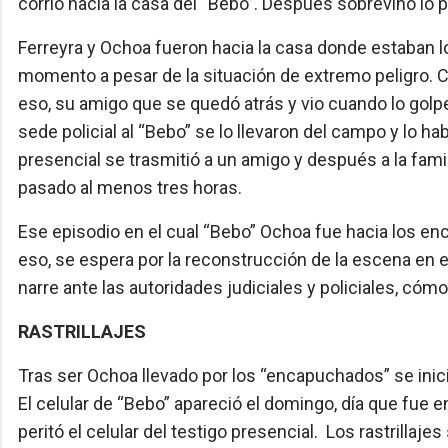
corrió hacia la casa del “Bebo”. Después sobrevino lo p
Ferreyra y Ochoa fueron hacia la casa donde estaban l
momento a pesar de la situación de extremo peligro. Ca
eso, su amigo que se quedó atrás y vio cuando lo golpea
sede policial al “Bebo” se lo llevaron del campo y lo hab
presencial se trasmitió a un amigo y después a la famil
pasado al menos tres horas.
Ese episodio en el cual “Bebo” Ochoa fue hacia los en
eso, se espera por la reconstrucción de la escena en e
narre ante las autoridades judiciales y policiales, cóm
RASTRILLAJES
Tras ser Ochoa llevado por los “encapuchados” se ini
El celular de “Bebo” apareció el domingo, día que fue e
peritó el celular del testigo presencial. Los rastrillaje