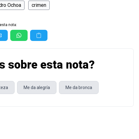
ndro Ochoa
crimen
esta nota:
s sobre esta nota?
steza
Me da alegría
Me da bronca