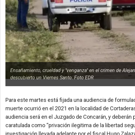
Ensañamiento, crueldad y "venganza" en el crimen de Aleja
descubierto un Viernes Santo. Foto EDR
Para este martes está fijada una audiencia de formula
muerte ocurrió en el 2021 en la localidad de Cortaderas
audiencia será en el Juzgado de Concarán, y deberán 
caratulada como “privación ilegitima de la libertad seg
investigación llevada adelante por el fiscal Hugo Zalaz