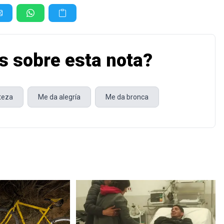
s sobre esta nota?
steza
Me da alegría
Me da bronca