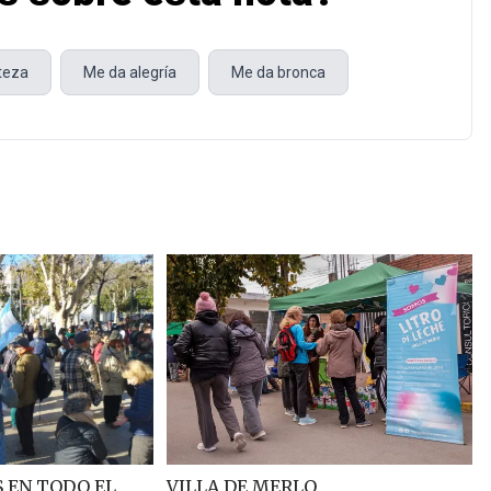
steza
Me da alegría
Me da bronca
 EN TODO EL
VILLA DE MERLO