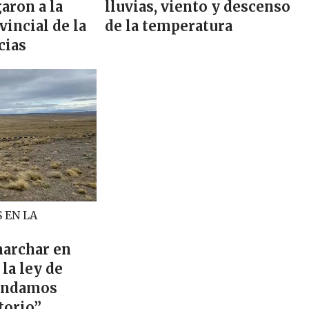
aron a la
lluvias, viento y descenso
vincial de la
de la temperatura
cias
 EN LA
archar en
la ley de
fendamos
torio”