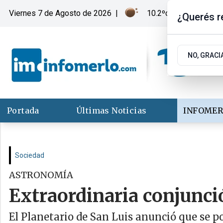
Viernes 7
de
Agosto
de 2026
|
10.2ºc | Merlo, San Lu
¿Querés re
NO, GRACI
Portada
Últimas Noticias
INFOMER
Sociedad
ASTRONOMÍA
Extraordinaria conjunci
El Planetario de San Luis anunció que se po