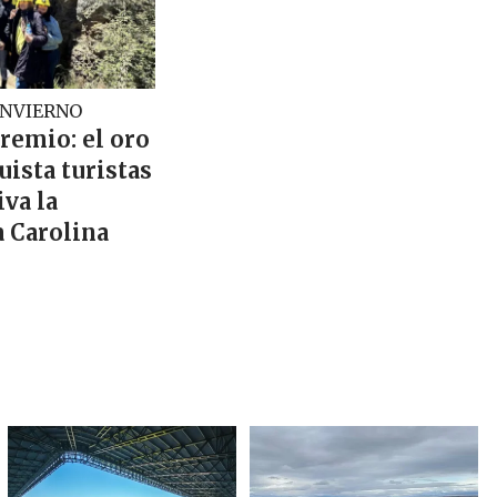
INVIERNO
premio: el oro
ista turistas
va la
a Carolina