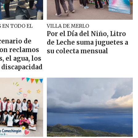
 EN TODO EL
VILLA DE MERLO
Por el Día del Niño, Litro
cenario de
de Leche suma juguetes a
on reclamos
su colecta mensual
s, el agua, los
a discapacidad