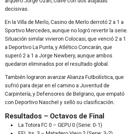
arquero Jorge Ozan, clave con dos atajadas
decisivas.
En la
Villa de Merlo
,
Casino de Merlo
derrotó 2 a 1 a
Sportivo Mercedes
, aunque no logró revertir la serie.
Situación similar vivieron
Colocasi
, que venció 2 a 1
a
Deportivo La Punta
, y
Atlético Concarán
, que
superó 2 a 1 a
Jorge Newbery
, aunque ambos
quedaron eliminados por el resultado global.
También lograron avanzar
Alianza Futbolística
, que
sufrió para dejar en el camino a
Juventud de
Carpintería
, y
Defensores de Belgrano
, que empató
con
Deportivo Naschel
y selló su clasificación.
Resultados – Octavos de Final
La Totora FC 0 – GEPU 0 (Serie: 0-1)
EFI Jrs. 3 – Matadero Viejo 2 (Serie: 3-2)