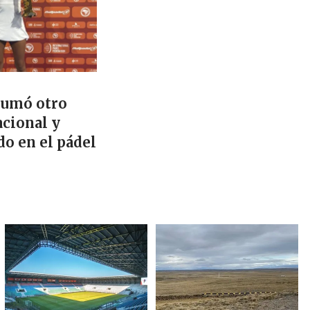
sumó otro
acional y
do en el pádel