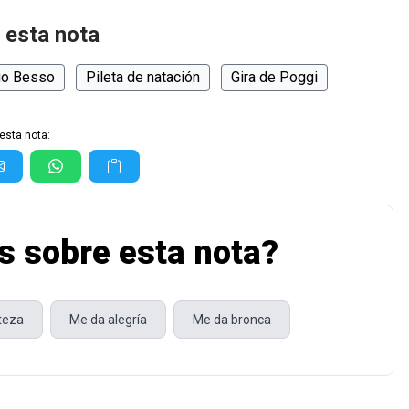
 esta nota
go Besso
Pileta de natación
Gira de Poggi
esta nota:
s sobre esta nota?
steza
Me da alegría
Me da bronca