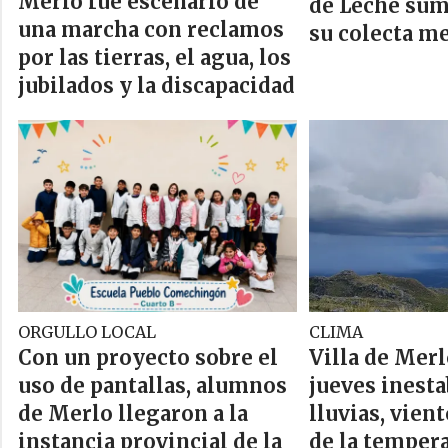
Merlo fue escenario de
de Leche sum
una marcha con reclamos
su colecta m
por las tierras, el agua, los
jubilados y la discapacidad
ORGULLO LOCAL
CLIMA
Con un proyecto sobre el
Villa de Merl
uso de pantallas, alumnos
jueves inesta
de Merlo llegaron a la
lluvias, vien
instancia provincial de la
de la temper