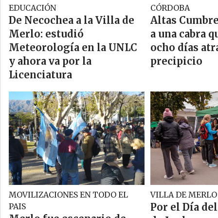
EDUCACIÓN
CÓRDOBA
De Necochea a la Villa de
Altas Cumbre
Merlo: estudió
a una cabra q
Meteorología en la UNLC
ocho días atr
y ahora va por la
precipicio
Licenciatura
MOVILIZACIONES EN TODO EL
VILLA DE MERLO
Por el Día del
PAIS