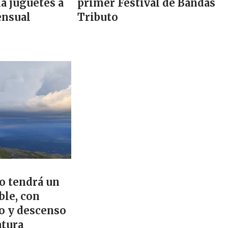
a juguetes a
primer Festival de Bandas
ensual
Tributo
o tendrá un
ble, con
to y descenso
atura