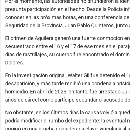
Por el momento, las autoridades no difundieron la iden
presunta participación en el hecho. Desde la Policía i
conocer en las próximas horas, en una conferencia de
Seguridad de la Provincia, Juan Pablo Quinteros, junto a
El crimen de Aguilera generó una fuerte conmoción en 
secuestrado entre el 16 y el 17 de ese mes en el paraj
días de rastrillajes, su cuerpo fue encontrado el doming
Dolores.
En la investigación original, Walter Gil fue detenido e
desaparición, y más tarde recibió una condena a prisi
homicidio. En abril de 2023, en tanto, fue arrestado J
años de cárcel como partícipe secundario, acusado de in
No obstante, en los últimos días la causa volvió a queda
podría modificar el rumbo del expediente: la eventual 
originó en una prueba considerada clave, vinculada al 