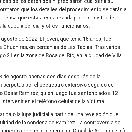
tidad de los detenidos ni precisaron cuál sería su
nformaron que los detalles del procedimiento se darán a
 prensa que estará encabezada por el ministro de
 la cúpula policial y otros funcionarios.
agosto de 2022. El joven, que tenía 18 años, fue
e Chuchiras, en cercanías de Las Tapias. Tras varios
o 21 en la zona de Boca del Río, en la ciudad de Villa
l 18 de agosto, apenas dos días después de la
ón perpetua por el secuestro extorsivo seguido de
ulio César Ramírez, quien luego fue sentenciado a 12
tervenir en el teléfono celular de la víctima.
r bajo la lupa judicial a partir de una revelación que
nulidad de la condena de Ramírez. La controversia se
supuesto acceso a la cuenta de Gmail de Aguilera el día