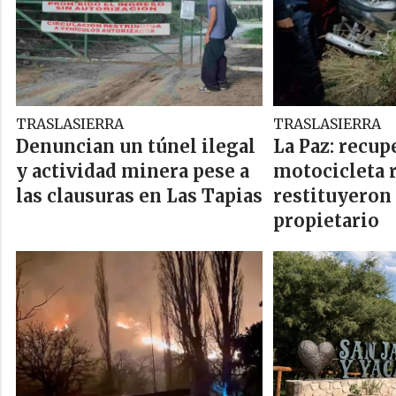
TRASLASIERRA
TRASLASIERRA
Denuncian un túnel ilegal
La Paz: recu
y actividad minera pese a
motocicleta r
las clausuras en Las Tapias
restituyeron 
propietario