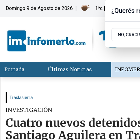
Domingo 9
de
Agosto
de 2026
|
1ºc | Merlo, San Lui
¿Querés re
NO, GRACI
Portada
Últimas Noticias
INFOMER
Traslasierra
INVESTIGACIÓN
Cuatro nuevos detenidos
Santiago Aguilera en Tr